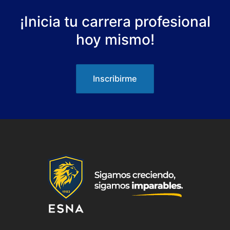
b
A
e
o
p
n
¡Inicia tu carrera profesional
o
p
g
hoy mismo!
k
er
Inscribirme