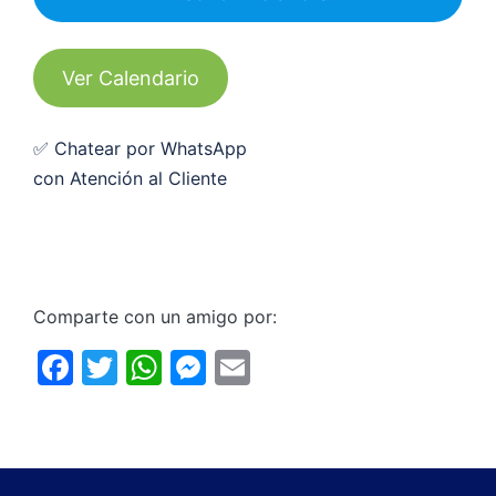
Ver Calendario
✅ Chatear por WhatsApp
con Atención al Cliente
Comparte con un amigo por:
F
T
W
M
E
a
w
h
e
m
c
itt
at
s
ai
e
er
s
s
l