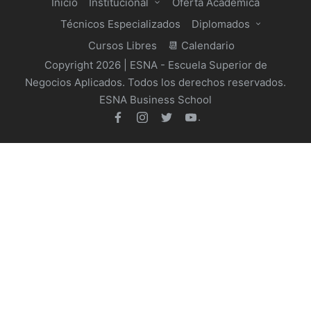
Inicio
Institucional
Oferta Académica
Técnicos Especializados
Diplomados
Cursos Libres
📆 Calendario
Copyright 2026 | ESNA - Escuela Superior de
Negocios Aplicados. Todos los derechos reservados.
ESNA Business School
.
facebook
Instagram
Twitter
Youtube