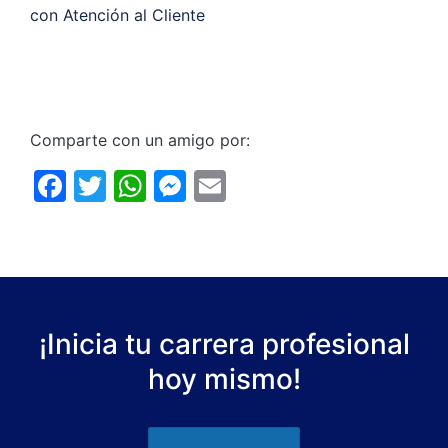
con Atención al Cliente
Comparte con un amigo por:
F
T
W
M
E
a
w
h
e
m
c
itt
at
s
ai
e
er
s
s
l
b
A
e
o
p
n
¡Inicia tu carrera profesional
o
p
g
hoy mismo!
k
er