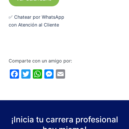
✅ Chatear por WhatsApp
con Atención al Cliente
Comparte con un amigo por:
F
T
W
M
E
a
w
h
e
m
c
itt
at
s
ai
e
er
s
s
l
b
A
e
o
p
n
¡Inicia tu carrera profesional