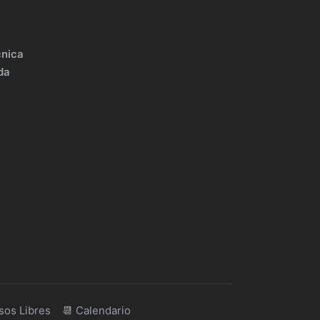
cnica
da
sos Libres
📆 Calendario