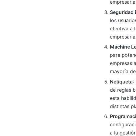
empresarial
Seguridad 
los usuario
efectiva a 
empresarial
Machine Le
para potenc
empresas ah
mayoría de 
Netiqueta
:
de reglas b
esta habili
distintas p
Programaci
configuraci
a la gesti