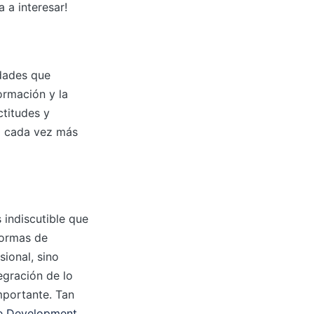
 a interesar!
dades que
formación y la
titudes y
o cada vez más
 indiscutible que
formas de
sional, sino
egración de lo
mportante. Tan
he Development