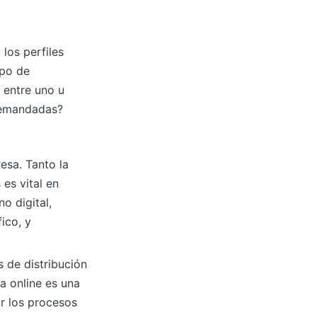
los perfiles
ipo de
 entre uno u
demandadas?
resa. Tanto la
 es vital en
o digital,
fico, y
 de distribución
a online es una
ar los procesos