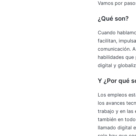
Vamos por pasos.
¿Qué son?
Cuando hablamo
facilitan, impuls
comunicación. A
habilidades que
digital y globali
Y ¿Por qué s
Los empleos está
los avances tecn
trabajo y en las
también en todos
llamado digital 
solo hay que co