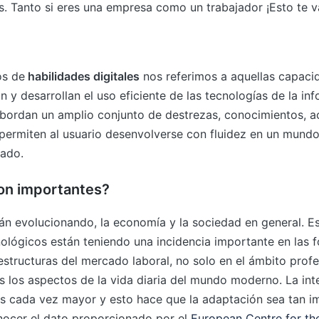
 Tanto si eres una empresa como un trabajador ¡Esto te va
s de
habilidades digitales
nos referimos a aquellas capaci
an y desarrollan el uso eficiente de las tecnologías de la in
bordan un amplio conjunto de destrezas, conocimientos, ac
 permiten al usuario desenvolverse con fluidez en un mund
zado.
on importantes?
n evolucionando, la economía y la sociedad en general. Es
ológicos están teniendo una incidencia importante en las 
 estructuras del mercado laboral, no solo en el ámbito profe
 los aspectos de la vida diaria del mundo moderno. La int
es cada vez mayor y esto hace que la adaptación sea tan i
nocer el dato proporcionado por el
European Centre for t