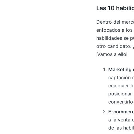
Las 10 habil
Dentro del merca
enfocados a los
habilidades se p
otro candidato.
¡Vamos a ello!
Marketing 
captación d
cualquier t
posicionar 
convertirl
E-commer
a la venta 
de las habi